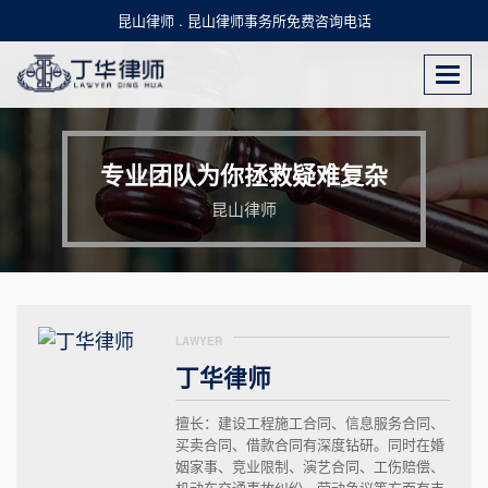
昆山律师 . 昆山律师事务所免费咨询电话
Togg
navi
专业团队为你拯救疑难复杂
昆山律师
LAWYER
丁华律师
擅长：建设工程施工合同、信息服务合同、
买卖合同、借款合同有深度钻研。同时在婚
姻家事、竞业限制、演艺合同、工伤赔偿、
机动车交通事故纠纷、劳动争议等方面有丰